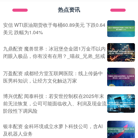
热点资讯
安信 WTI原油期货收于每桶60.89美元 下跌0.64
美元 跌幅为1.04%
九鼎配资 魔兽世界：冰冠堡垒金团1万金币以内
闭眼入极品，你有没有在用？_喵叔_兄弟_惩戒
万盈配资 成都经方堂互联网医院：线上传扬中
医男科知识，让经方文化触达万家
博兴优配 闻泰科技：若安世控制权在2025年末
前无法恢复，公司可能面临收入、利润及现金流
阶段性下调风险
银丰配资 金科环境成立水萝卜科技公司，含AI
及机器人业务