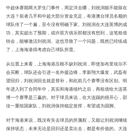
中超休赛期两大罗生门事件，周定洋去哪，刘祝润能不能留在
大连？前者几乎和中超大部分资金充足，有港澳台球员名额的
球队传了一个遍，至今没有明确下家。刘祝润在大连英博的成
功，其实超出了预期，或许双方俱乐部都没有想到，这笔租借
转会，能够激活刘祝润。这也导致了一个问题，既然已经练成
了，上海海港得考虑自己球队所需。
从位置上来看，上海海港压根不缺刘祝润，即使加布里埃尔不
会买断，球队还会引进一名外援边锋，李新翔大爆发，武磊有
望回归，刘祝润回去就是替补，和此前几个赛季没有区别。明
年进入到了合同年中，其实和海港续约之后，再租借给大连英
博一个赛季是三赢的。对于球员来说，在大连踢的很开心，邵
佳一重组国家队，刘祝润保持稳定发挥，有望成为国脚。
对于海港来说，既没有失去球员的所属权，又能让刘祝润继续
保持状态，未来无论是回归还是卖出去，都是有价值的。大连