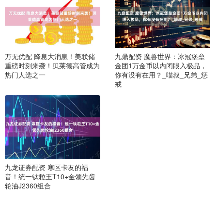
万无优配 降息大消息！美联储
九鼎配资 魔兽世界：冰冠堡垒
重磅时刻来袭！贝莱德高管成为
金团1万金币以内闭眼入极品，
热门人选之一
你有没有在用？_喵叔_兄弟_惩
戒
九龙证券配资 寒区卡友的福
音！统一钛粒王T10+金领先齿
轮油J2360组合