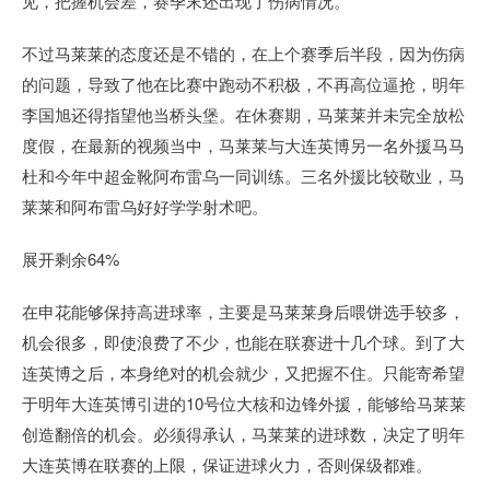
见，把握机会差，赛季末还出现了伤病情况。
不过马莱莱的态度还是不错的，在上个赛季后半段，因为伤病
的问题，导致了他在比赛中跑动不积极，不再高位逼抢，明年
李国旭还得指望他当桥头堡。在休赛期，马莱莱并未完全放松
度假，在最新的视频当中，马莱莱与大连英博另一名外援马马
杜和今年中超金靴阿布雷乌一同训练。三名外援比较敬业，马
莱莱和阿布雷乌好好学学射术吧。
展开剩余64%
在申花能够保持高进球率，主要是马莱莱身后喂饼选手较多，
机会很多，即使浪费了不少，也能在联赛进十几个球。到了大
连英博之后，本身绝对的机会就少，又把握不住。只能寄希望
于明年大连英博引进的10号位大核和边锋外援，能够给马莱莱
创造翻倍的机会。必须得承认，马莱莱的进球数，决定了明年
大连英博在联赛的上限，保证进球火力，否则保级都难。