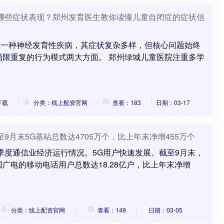
创业板指
3515.56
%
-19.58
-0.55%
有哪些症状表现？郑州发育医生教你读懂儿童自闭症的症状信
)是一种神经发育性疾病，其症状复杂多样，但核心问题始终
局限重复的行为模式两大方面。 郑州绿城儿童医院注重多学
下载
分类：线上配资官网
查看：183
日期：03-17
9月末5G基站总数达4705万个，比上年末净增455万个
三季度通信业经济运行情况。5G用户快速发展。截至9月末，
广电的移动电话用户总数达18.28亿户，比上年末净增
分类：线上配资官网
查看：149
日期：03-05