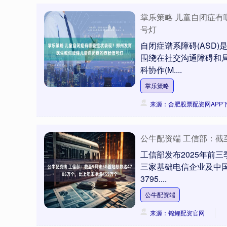
北证50
1122.88
85
-0.15%
3.42
0.30
掌乐策略 儿童自闭症
号灯
自闭症谱系障碍(ASD
围绕在社交沟通障碍和
科协作(M....
掌乐策略
来源：合肥股票配资网APP
公牛配资端 工信部：截至
工信部发布2025年前
三家基础电信企业及中国
3795....
公牛配资端
来源：锦鲤配资官网