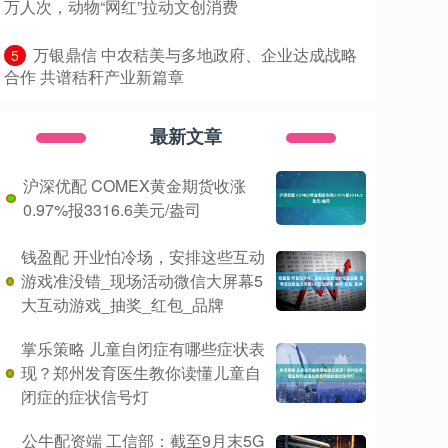
万人次，动物“网红”拉动文创消费
​万银鼎信 中农秸美与多地政府、企业达成战略
5
合作 共谱秸秆产业新篇章
最新文章
沪深优配 COMEX黄金期货收涨
0.97%报3316.6美元/盎司
钱盈配 开业怕冷场，安排这些互动
游戏准没错_现场活动微信大屏幕5
大互动游戏_抽奖_红包_品牌
掌乐策略 儿童自闭症有哪些症状表
现？郑州发育医生教你读懂儿童自
闭症的症状信号灯
公牛配资端 工信部：截至9月末5G