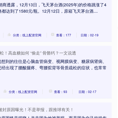
商透露，12月13日，飞天茅台酒(2025年)的价格跳涨了4
达到了1580元/瓶。12月12日，原箱飞天茅台酒....
分类：线上配资官网
查看：177
日期：02-19
疏松！高血糖如何 “偷走” 骨骼钙？一文说透
们想到的往往是心脑血管病变、视网膜病变、糖尿病肾病、
已经出现了腰酸腿疼、弯腰驼背等骨质疏松的症状，也常常
分类：线上配资官网
查看：93
日期：02-17
路被封原因曝光！不是举报，跟推球有关！
的原因终于揭晓！并非因为他被举报，而是因为自己的操作