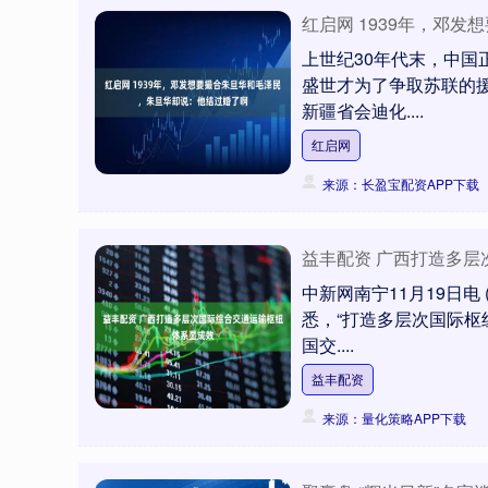
红启网 1939年，邓
上世纪30年代末，中国
盛世才为了争取苏联的
新疆省会迪化....
红启网
来源：长盈宝配资APP下载
益丰配资 广西打造多
中新网南宁11月19日电
悉，“打造多层次国际枢
国交....
益丰配资
来源：量化策略APP下载