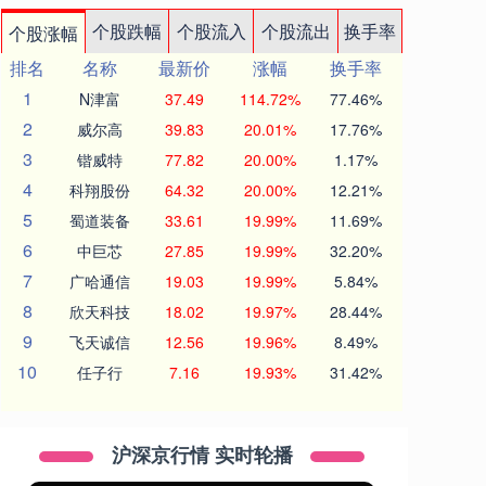
个股跌幅
个股流入
个股流出
换手率
个股涨幅
排名
名称
最新价
涨幅
换手率
1
N津富
37.49
114.72%
77.46%
2
威尔高
39.83
20.01%
17.76%
3
锴威特
77.82
20.00%
1.17%
4
科翔股份
64.32
20.00%
12.21%
5
蜀道装备
33.61
19.99%
11.69%
6
中巨芯
27.85
19.99%
32.20%
7
广哈通信
19.03
19.99%
5.84%
8
欣天科技
18.02
19.97%
28.44%
9
飞天诚信
12.56
19.96%
8.49%
10
任子行
7.16
19.93%
31.42%
沪深京行情 实时轮播