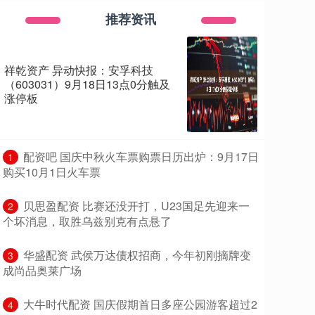
推荐资讯
祥乾资产 异动快报：安孚科技
（603031）9月18日13点0分触及
涨停板
​配资吧 国庆中秋火车票购票日历出炉：9月17日
1
购买10月1日火车票
​贝思盈配资 比赛还没开打，U23国足先迎来一
2
个坏消息，取胜乌兹别克有点悬了
​华盛配资 武侯万达债权招商，今年初刚摘牌变
3
成尚品奥莱广场
​大牛时代配资 国庆假期首日多座公园游客超过2
4