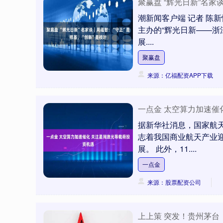
聚赢盘 “辉光日新”名家
潮新闻客户端 记者 陈
主办的“辉光日新——浙
展....
聚赢盘
来源：亿福配资APP下载
一点金 太空算力加速催
据新华社消息，国家航
志着我国商业航天产业
展。 此外，11....
一点金
来源：股票配资公司
上上策 突发！贵州茅台