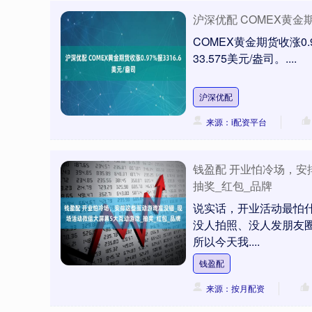
沪深优配 COMEX黄金期货
COMEX黄金期货收涨0.
33.575美元/盎司。....
沪深优配
来源：i配资平台
钱盈配 开业怕冷场，安
抽奖_红包_品牌
说实话，开业活动最怕
没人拍照、没人发朋友圈
所以今天我....
钱盈配
来源：按月配资