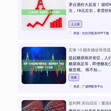
茅台酒价大反攻！ 据经销
次，18点左右，拿货价格都
上上策
来源：红牡丹配资APP下载
宏泰 13 糖友确诊骨质
提起糖尿病并发症，人
糖尿病足等，即便糖友
被忽视。 殊不知....
宏泰
来源：广盛网配资平台
盈利网 亲自回应！董
董路的小抖音账号被封