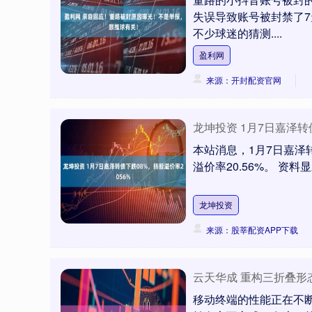
失误导致账号被封禁了7
不少球迷的猜测....
盈利网
来源：开封配资官网
龙坤投资 1月7日嘉泽转
本站消息，1月7日嘉泽转债
溢价率20.56%。 资料
龙坤投资
来源：股莘配资APP下载
云天华成 重构三折叠形态 三
移动终端的性能正在不