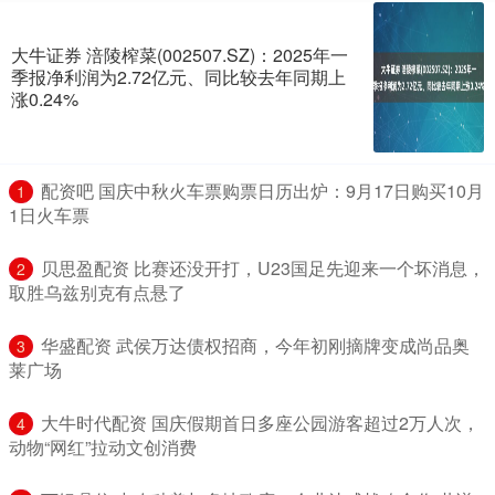
大牛证券 涪陵榨菜(002507.SZ)：2025年一
季报净利润为2.72亿元、同比较去年同期上
涨0.24%
​配资吧 国庆中秋火车票购票日历出炉：9月17日购买10月
1
1日火车票
​贝思盈配资 比赛还没开打，U23国足先迎来一个坏消息，
2
取胜乌兹别克有点悬了
​华盛配资 武侯万达债权招商，今年初刚摘牌变成尚品奥
3
莱广场
​大牛时代配资 国庆假期首日多座公园游客超过2万人次，
4
动物“网红”拉动文创消费