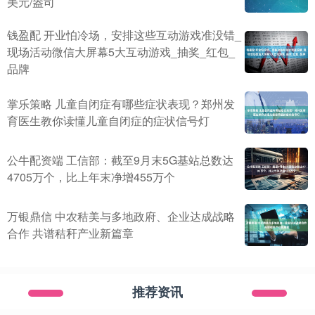
美元/盎司
钱盈配 开业怕冷场，安排这些互动游戏准没错_
现场活动微信大屏幕5大互动游戏_抽奖_红包_
品牌
掌乐策略 儿童自闭症有哪些症状表现？郑州发
育医生教你读懂儿童自闭症的症状信号灯
公牛配资端 工信部：截至9月末5G基站总数达
4705万个，比上年末净增455万个
万银鼎信 中农秸美与多地政府、企业达成战略
合作 共谱秸秆产业新篇章
推荐资讯