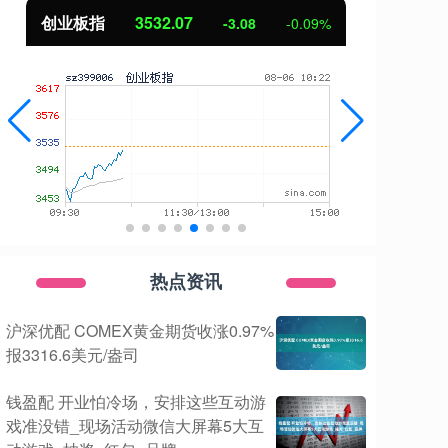
创业板指
3532.07
基
-3.08
-0.09%
热点资讯
沪深优配 COMEX黄金期货收涨0.97%
报3316.6美元/盎司
钱盈配 开业怕冷场，安排这些互动游
戏准没错_现场活动微信大屏幕5大互