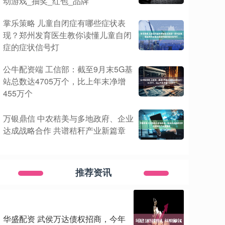
动游戏_抽奖_红包_品牌
掌乐策略 儿童自闭症有哪些症状表
现？郑州发育医生教你读懂儿童自闭
症的症状信号灯
公牛配资端 工信部：截至9月末5G基
站总数达4705万个，比上年末净增
455万个
万银鼎信 中农秸美与多地政府、企业
达成战略合作 共谱秸秆产业新篇章
推荐资讯
华盛配资 武侯万达债权招商，今年