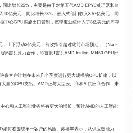
同比增长22%，主要是由于对第五代AMD EPYC处理器和In
门收入40亿美元，同比增长73%；嵌入式部门收入8.57亿美元，同
I308数据中心GPU实施出口管制，该季度业绩计入了8亿美元的库存
元，上下浮动3亿美元，营收指引超过此前市场预期，（Non-
6吉瓦算力合作，称首批1吉瓦AMD Instinct MI450 GPU部
，许多客户计划在未来几个季度进行更大规模的CPU扩建，以
有大量的CPU支出。AMD正与大型云厂商和AI供应商合作，未
数据中心和人工智能业务将有更大的增长，预计AMD的人工智能
问AMD如何看围绕单一客户的风险。苏姿丰表示，从供应链能力