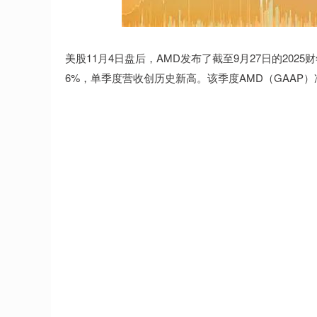
沪深300
4657.71
.95
0.16%
-0.45
-0.
美股11月4日盘后，AMD发布了截至9月27日的202
6%，单季度营收创历史新高。该季度AMD（GAAP）