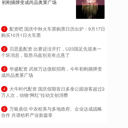
初刚摘牌变成尚品奥莱广场
​配资吧 国庆中秋火车票购票日历出炉：9月17日
1
购买10月1日火车票
​贝思盈配资 比赛还没开打，U23国足先迎来一
2
个坏消息，取胜乌兹别克有点悬了
​华盛配资 武侯万达债权招商，今年初刚摘牌变
3
成尚品奥莱广场
​大牛时代配资 国庆假期首日多座公园游客超过2
4
万人次，动物“网红”拉动文创消费
​万银鼎信 中农秸美与多地政府、企业达成战略
5
合作 共谱秸秆产业新篇章