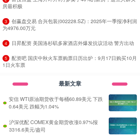
房最积极
​创赢盘交易 合兴包装(002228.SZ)：2025年一季报净利润
3
为4976.00万元
​日昇配资 美国洛杉矶多家酒店外爆发抗议活动 警方出动
4
​配资吧 国庆中秋火车票购票日历出炉：9月17日购买10月
5
1日火车票
最新文章
安信 WTI原油期货收于每桶60.89美元 下跌
0.64美元 跌幅为1.04%
沪深优配 COMEX黄金期货收涨0.97%报
3316.6美元/盎司