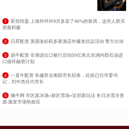
​富投恒盈 上海外环外9月多卖了40%的新房，这些人群买
1
房最积极
​日昇配资 美国洛杉矶多家酒店外爆发抗议活动 警方出动
2
​鼎牛配资 非洲进出口银行启动30亿美元非洲内部石油进
3
口循环融资计划
​一直牛配资 朱健辞去衡阳市长职务，此前已任市委书
4
记，刘中杰任代市长
​擒牛网 市区真冰场+新区雪场+近郊新玩法 冬日冰雪冷资
5
源 激发市场热效应