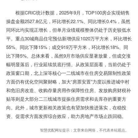
根据CRIC统计数据，2025年9月，TOP100房企实现销售
操盘金额2527.8亿元，环比增长22.1%、同比增长0.4%，虽然
同环比均实现正增长，但单月业绩规模整体仍处于历史较低水
平。重点30城商品住宅预估新增供应1020万平方米，环比增长
55%、同比下降15%；成交919万平方米，环比增长18%、同
比下降5%。总体来看，虽然9月市场供应显著放量，但成交涨
幅明显落后，行业延续筑底行情。从政策层面看，当前仍处于
政策窗口期，北上深等核心一二线城市在住房交易限制性政策
方面仍有优化空间聚财略，加大“房票安置”力度以推进城中村
和危旧房改造、收购存量房用作保障性住房、发放购房财税补
贴等则是大部分二三线城市提振住房需求和去库存的重要方
向。此外，城市更新相关政策也有望加快推进落实，在稳投
资、促需求方面发挥综合效应，助力房地产市场止跌回稳。
智慧优配网址提示：文章来自网络，不代表本站观点。