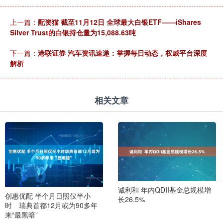
上一篇：
配资猫 截至11月12日 全球最大白银ETF——iShares
Silver Trust的白银持仓量为15,088.63吨
下一篇：
港联证券 汽车资讯速递：掌握每日动态，权威平台深度
解析
相关文章
诚利和 年内QDII基金总规模增
创惠优配 半个月日照仅半小
长26.5%
时 瑞典首都12月或为90多年
来“最黑暗”