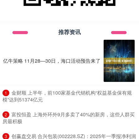
推荐资讯
亿牛策略 11月28—30日，海口活动预告来了
​金财顺 上半年，前100家基金代销机构“权益基金保有规
1
模”达到51374亿元
​富投恒盈 上海外环外9月多卖了40%的新房，这些人群买
2
房最积极
​创赢盘交易 合兴包装(002228.SZ)：2025年一季报净利润
3