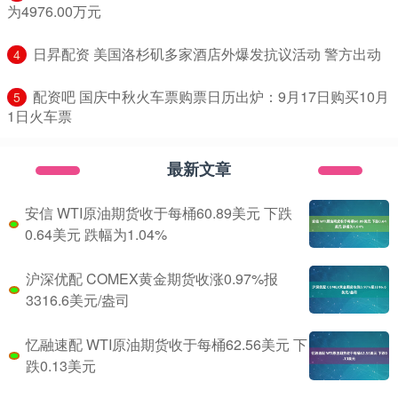
为4976.00万元
​日昇配资 美国洛杉矶多家酒店外爆发抗议活动 警方出动
4
​配资吧 国庆中秋火车票购票日历出炉：9月17日购买10月
5
1日火车票
最新文章
安信 WTI原油期货收于每桶60.89美元 下跌
0.64美元 跌幅为1.04%
沪深优配 COMEX黄金期货收涨0.97%报
3316.6美元/盎司
忆融速配 WTI原油期货收于每桶62.56美元 下
跌0.13美元