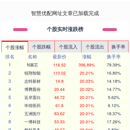
智慧优配网址文章已加载完成
个股实时涨跌榜
个股跌幅
个股流入
个股流出
换手率
个股涨幅
排名
名称
最新价
涨幅
换手率
1
N展芯
116.52
396.89%
79.39%
2
锐翔智能
110.02
20.21%
16.80%
3
志特新材
14.8
20.03%
14.18%
4
博腾股份
20.44
20.02%
14.77%
5
近岸蛋白
46.72
20.01%
5.62%
6
毕得医药
61.6
20.01%
6.12%
7
五洲医疗
83.62
20.01%
18.37%
8
一博科技
53.33
20.01%
17.26%
9
耐科装备
49.67
20.01%
6.83%