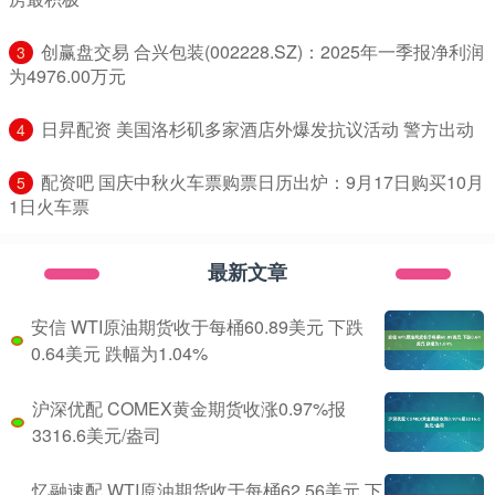
​创赢盘交易 合兴包装(002228.SZ)：2025年一季报净利润
3
为4976.00万元
​日昇配资 美国洛杉矶多家酒店外爆发抗议活动 警方出动
4
​配资吧 国庆中秋火车票购票日历出炉：9月17日购买10月
5
1日火车票
最新文章
安信 WTI原油期货收于每桶60.89美元 下跌
0.64美元 跌幅为1.04%
沪深优配 COMEX黄金期货收涨0.97%报
3316.6美元/盎司
忆融速配 WTI原油期货收于每桶62.56美元 下