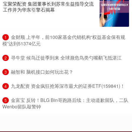
宝聚荣配资 集团董事长到苏常生益指导交流
工作并为华东引擎石揭幕
​金财顺 上半年，前100家基金代销机构“权益基金保有规
1
模”达到51374亿元
​寻牛堂 候鸟迁徙季到来 全球濒危鸟类勺嘴鹬飞抵湛江
2
​融智和 脑机接口如何玩出花？
3
​九龙配资 资金疯狂抢筹深市最大的证券ETF(159841)！
4
​金富宝 反转！BLG Bin哥跑路后续：主动道歉留队，二队
5
Wenbo留队敲警钟