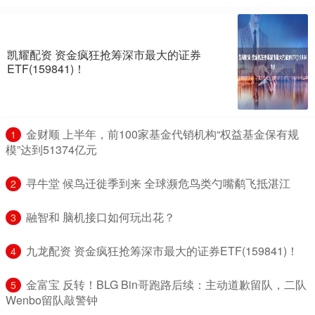
凯耀配资 资金疯狂抢筹深市最大的证券
ETF(159841)！
​金财顺 上半年，前100家基金代销机构“权益基金保有规
1
模”达到51374亿元
​寻牛堂 候鸟迁徙季到来 全球濒危鸟类勺嘴鹬飞抵湛江
2
​融智和 脑机接口如何玩出花？
3
​九龙配资 资金疯狂抢筹深市最大的证券ETF(159841)！
4
​金富宝 反转！BLG Bin哥跑路后续：主动道歉留队，二队
5
Wenbo留队敲警钟