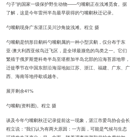
勺子”的国家一级保护野生动物——勺嘴鹬正在浅滩觅食。据
了解，这是今年雷州半岛最早获得的勺嘴鹬秋迁记录。
勺嘴鹬现身广东湛江吴川沙角旋浅滩。程立 摄
勺嘴鹬是鸻形目鹬科勺嘴鹬属的一种小型滨鹬，仅分布于东
亚-澳大利西亚候鸟迁飞区，是全球最濒危的鸟类之一。它们
繁殖于俄罗斯楚科奇半岛至堪察加半岛北部的沿海苔原地带，
迁徙季节在中国东部沿海湿地如江苏、浙江、福建、广东、广
西、海南等地停歇或越冬。
展开剩余41%
勺嘴鹬(资料图)。程立 摄
谈及今年勺嘴鹬秋迁记录提前这一现象，湛江市爱鸟协会会长
程立说：“我们认为有两大原因：一方面，可能是气候与生态