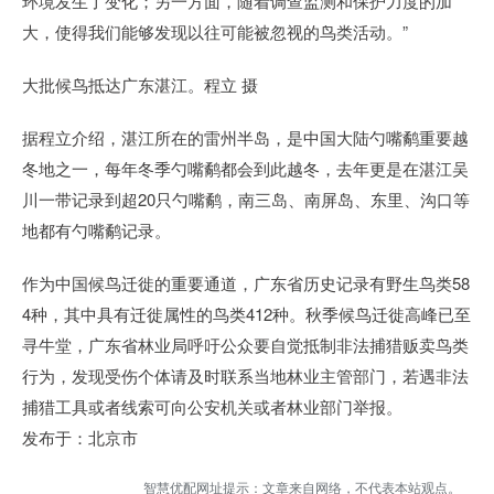
环境发生了变化；另一方面，随着调查监测和保护力度的加
大，使得我们能够发现以往可能被忽视的鸟类活动。”
大批候鸟抵达广东湛江。程立 摄
据程立介绍，湛江所在的雷州半岛，是中国大陆勺嘴鹬重要越
冬地之一，每年冬季勺嘴鹬都会到此越冬，去年更是在湛江吴
川一带记录到超20只勺嘴鹬，南三岛、南屏岛、东里、沟口等
地都有勺嘴鹬记录。
作为中国候鸟迁徙的重要通道，广东省历史记录有野生鸟类58
4种，其中具有迁徙属性的鸟类412种。秋季候鸟迁徙高峰已至
寻牛堂，广东省林业局呼吁公众要自觉抵制非法捕猎贩卖鸟类
行为，发现受伤个体请及时联系当地林业主管部门，若遇非法
捕猎工具或者线索可向公安机关或者林业部门举报。
发布于：北京市
智慧优配网址提示：文章来自网络，不代表本站观点。