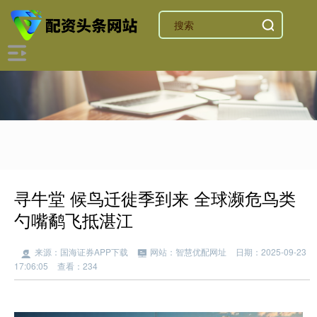
寻牛堂 候鸟迁徙季到来 全球濒危鸟类
勺嘴鹬飞抵湛江
来源：国海证券APP下载
网站：智慧优配网址
日期：2025-09-23
17:06:05
查看：234