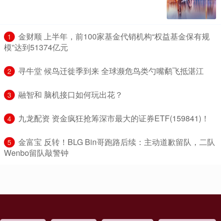
​金财顺 上半年，前100家基金代销机构“权益基金保有规
1
模”达到51374亿元
​寻牛堂 候鸟迁徙季到来 全球濒危鸟类勺嘴鹬飞抵湛江
2
​融智和 脑机接口如何玩出花？
3
​九龙配资 资金疯狂抢筹深市最大的证券ETF(159841)！
4
​金富宝 反转！BLG Bin哥跑路后续：主动道歉留队，二队
5
Wenbo留队敲警钟