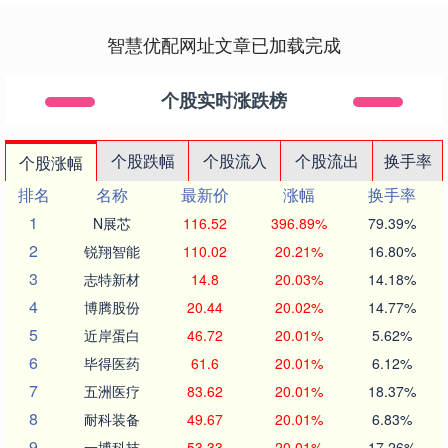
智慧优配网址文章已加载完成
个股实时涨跌榜
个股跌幅
个股流入
个股流出
换手率
个股涨幅
排名
名称
最新价
涨幅
换手率
1
N展芯
116.52
396.89%
79.39%
2
锐翔智能
110.02
20.21%
16.80%
3
志特新材
14.8
20.03%
14.18%
4
博腾股份
20.44
20.02%
14.77%
5
近岸蛋白
46.72
20.01%
5.62%
6
毕得医药
61.6
20.01%
6.12%
7
五洲医疗
83.62
20.01%
18.37%
8
耐科装备
49.67
20.01%
6.83%
9
一博科技
53.33
20.01%
17.26%