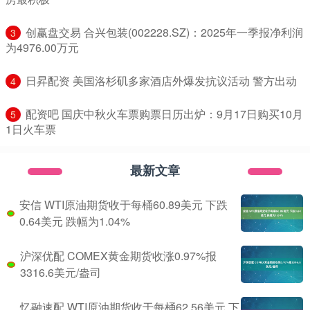
​创赢盘交易 合兴包装(002228.SZ)：2025年一季报净利润
3
为4976.00万元
​日昇配资 美国洛杉矶多家酒店外爆发抗议活动 警方出动
4
​配资吧 国庆中秋火车票购票日历出炉：9月17日购买10月
5
1日火车票
最新文章
安信 WTI原油期货收于每桶60.89美元 下跌
0.64美元 跌幅为1.04%
沪深优配 COMEX黄金期货收涨0.97%报
3316.6美元/盎司
忆融速配 WTI原油期货收于每桶62.56美元 下