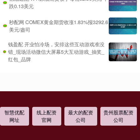
跌0.13美元
秒配网 COMEX黄金期货收涨1.83%报3292.6
美元/盎司
钱盈配 开业怕冷场，安排这些互动游戏准没
错_现场活动微信大屏幕5大互动游戏_抽奖_
红包_品牌
智慧优配
线上配资
最大的配资
贵州股票配资
网址
官网
公司
公司