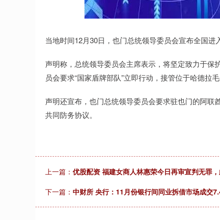
指数
3940.04
深证成指
14
39.68
1.02%
当地时间12月30日，也门总统领导委员会宣布全国进
声明称，总统领导委员会主席表示，将坚定致力于保护
员会要求“国家盾牌部队”立即行动，接管位于哈德拉
声明还宣布，也门总统领导委员会要求驻也门的阿联酋
共同防务协议。
上一篇：
优股配资 福建女商人林惠荣今日再审宣判无罪
下一篇：
中财所 央行：11月份银行间同业拆借市场成交7.