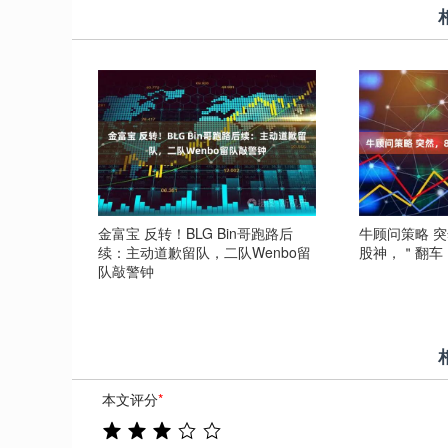
金富宝 反转！BLG Bin哥跑路后
牛顾问策略 
续：主动道歉留队，二队Wenbo留
股神，＂翻车
队敲警钟
本文评分
*