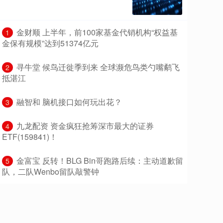
​金财顺 上半年，前100家基金代销机构“权益基
1
金保有规模”达到51374亿元
​寻牛堂 候鸟迁徙季到来 全球濒危鸟类勺嘴鹬飞
2
抵湛江
​融智和 脑机接口如何玩出花？
3
​九龙配资 资金疯狂抢筹深市最大的证券
4
ETF(159841)！
​金富宝 反转！BLG Bin哥跑路后续：主动道歉留
5
队，二队Wenbo留队敲警钟