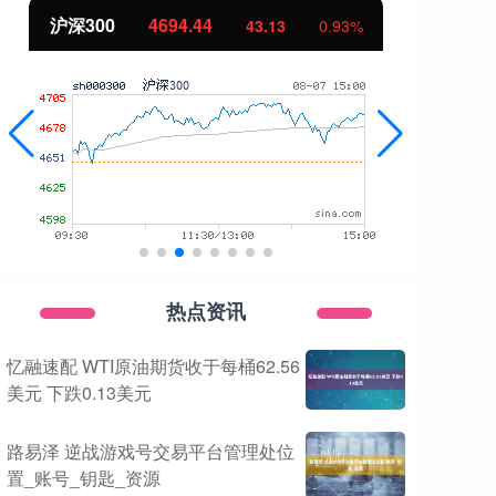
北证50
1134.24
43.13
0.93%
11.37
热点资讯
忆融速配 WTI原油期货收于每桶62.56
美元 下跌0.13美元
路易泽 逆战游戏号交易平台管理处位
置_账号_钥匙_资源