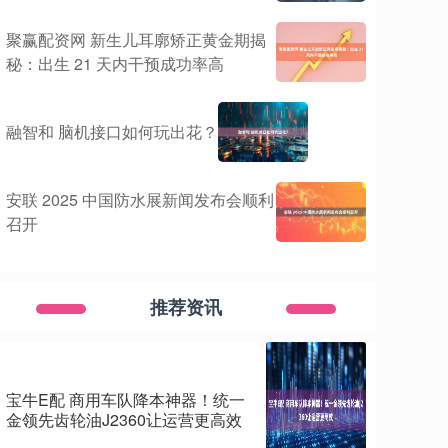
聚赢配资网 新生儿耳廓矫正黄金期揭
秘：出生 21 天内干预成功率高
融智和 脑机接口如何玩出花？
安联 2025 中国防水展新闻发布会顺利
召开
推荐资讯
宝牛E配 商用车队降本神器！统一
金领先齿轮油J2360让运营更高效