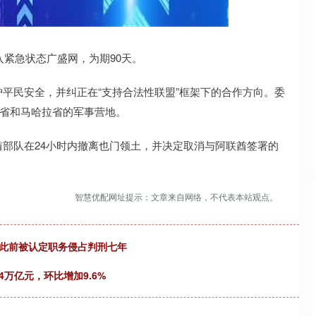
311.01
沪深300
4694.44
200.89
1.42%
入紧急状态广盛网，为期90天。
平民安全，并纠正在“支持合法性联盟”框架下的合作方向。委
毛省和马哈拉省的军事营地。
部队在24小时内撤离也门领土，并决定取消与阿联酋签署的
智慧优配网址提示：文章来自网络，不代表本站观点。
，此前被认定职务侵占判刑七年
4万亿元，环比增加9.6%